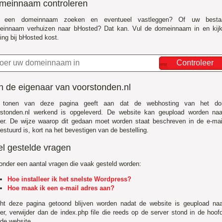
meinnaam controleren
f een domeinnaam zoeken en eventueel vastleggen? Of uw besta
einnaam verhuizen naar bHosted? Dat kan. Vul de domeinnaam in en kij
ing bij bHosted kost.
Controleer
n de eigenaar van voorstonden.nl
 tonen van deze pagina geeft aan dat de webhosting van het do
rstonden.nl werkend is opgeleverd. De website kan geupload worden na
er. De wijze waarop dit gedaan moet worden staat beschreven in de e-mai
estuurd is, kort na het bevestigen van de bestelling.
el gestelde vragen
onder een aantal vragen die vaak gesteld worden:
Hoe installeer ik het snelste Wordpress?
Hoe maak ik een e-mail adres aan?
ht deze pagina getoond blijven worden nadat de website is geupload na
er, verwijder dan de index.php file die reeds op de server stond in de hoo
de website.