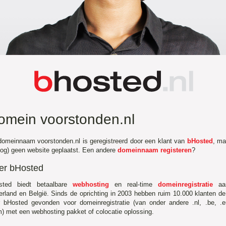
omein voorstonden.nl
omeinnaam voorstonden.nl is geregistreerd door een klant van
bHosted
, ma
nog) geen website geplaatst. Een andere
domeinnaam registeren
?
er bHosted
sted biedt betaalbare
webhosting
en real-time
domeinregistratie
aa
rland en België. Sinds de oprichting in 2003 hebben ruim 10.000 klanten d
r bHosted gevonden voor domeinregistratie (van onder andere .nl, .be, .
) met een webhosting pakket of colocatie oplossing.