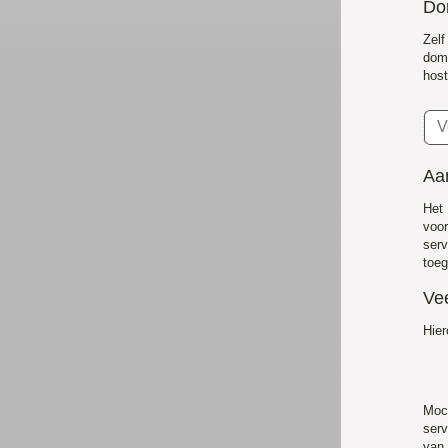
Do
Zel
dom
host
Aa
Het
voo
serv
toeg
Ve
Hier
Moc
serv
van 