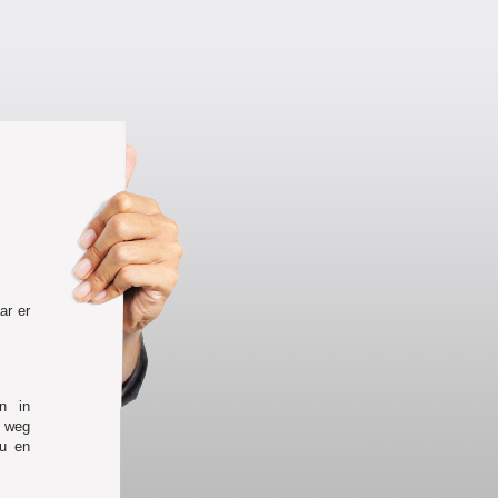
ar er
n in
e weg
eu en