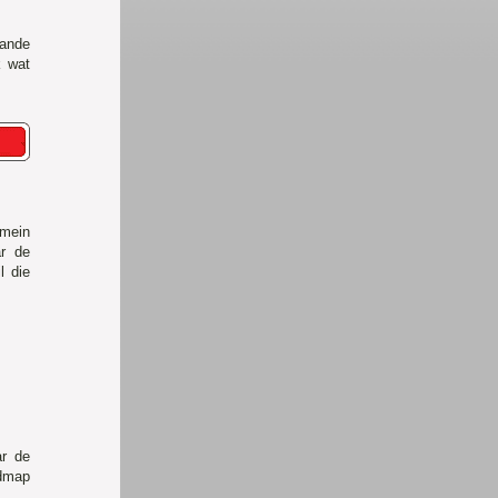
ande
k wat
mein
ar de
l die
ar de
fdmap