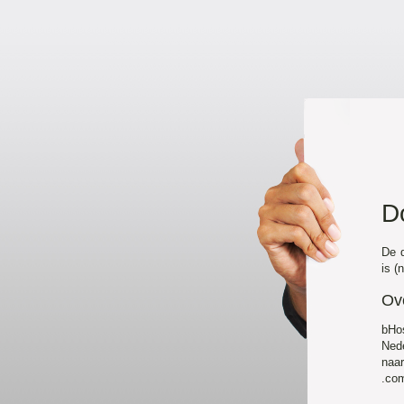
D
De d
is (
Ov
bHo
Nede
naa
.com